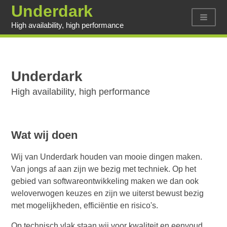
Underdark
High availability, high performance
Bugtracker
Klantenportaal
Home
Underdark
Over ons
High availability, high performance
Projecten
Diensten
Contact
Wat wij doen
Wij van Underdark houden van mooie dingen maken.
Van jongs af aan zijn we bezig met techniek. Op het
gebied van softwareontwikkeling maken we dan ook
weloverwogen keuzes en zijn we uiterst bewust bezig
met mogelijkheden, efficiëntie en risico's.
Op technisch vlak staan wij voor kwaliteit en eenvoud.