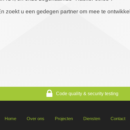
 En zoekt u een gedegen partner om mee te ontwikk
Code quality & security testing
Home
Over ons
Projecten
Diensten
Contact