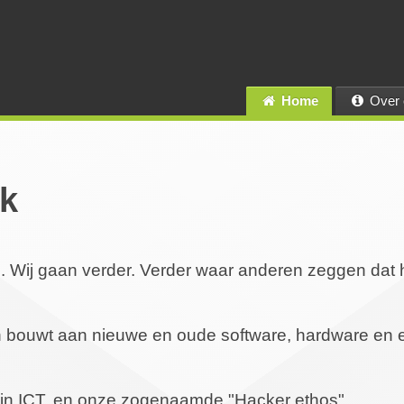
Home
Over 
rk
n. Wij gaan verder. Verder waar anderen zeggen dat h
 en bouwt aan nieuwe en oude software, hardware en 
g in ICT, en onze zogenaamde "Hacker ethos".